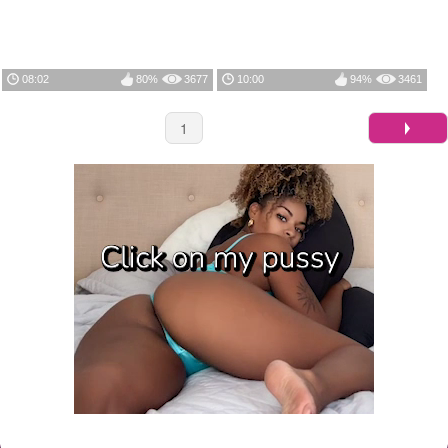
08:02
80%
3677
10:00
94%
3461
1