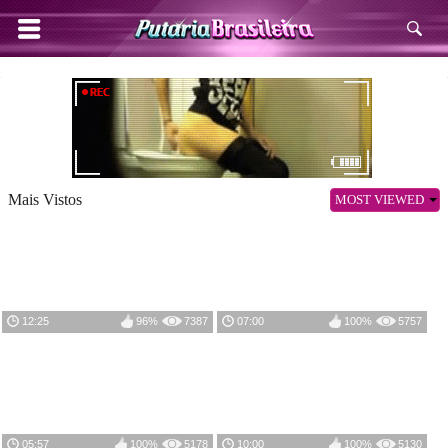
Mais Vistos
MOST VIEWED
12:25
96%
7387
07:00
100%
5757
05:57
100%
5178
10:00
100%
5130