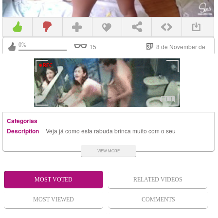
0%
15
8 de November de
2017
Categorias
Description
Veja já como esta rabuda brinca muito com o seu
macho mostrando a bundinha de shorts pequenos
provocando até abrir a bunda pra levar chupada e
VIEW MORE
metida funda pulando louca de prazer no caralho
bem duro.
MOST VOTED
RELATED VIDEOS
MOST VIEWED
COMMENTS