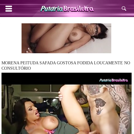
MORENA PEITUDA SAFADA GOSTOSA FODIDA LOUCAMENTE NO
CONSULTÓRIO