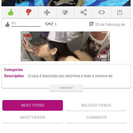
0%
5
25 de February de
2014
Categorias
Description
O cara é fascinado por pézinhos e fode a morena de
óculos na buceta e cu, esporrando nos pés dela
como ele gosta.
VIEW MORE
MOST VOTED
RELATED VIDEOS
MOST VIEWED
COMMENTS