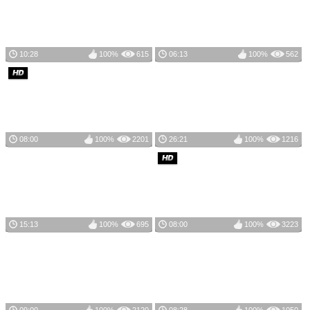
10:28
100%
615
06:13
100%
562
08:00
100%
2201
26:21
100%
1216
15:13
100%
695
08:00
100%
3223
09:00
100%
2120
08:28
100%
1050