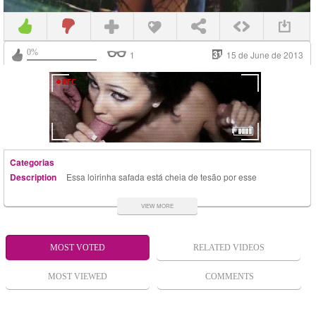
0%
1
15 de June de 2013
Categorias
Description
Essa loirinha safada está cheia de tesão por esse
negão de sorte que vai e trepa com ela de todas as
formas possíveis! Com direito a boquete,sexo anal e
VIEW MORE
muito mais!
MOST VOTED
RELATED VIDEOS
MOST VIEWED
COMMENTS