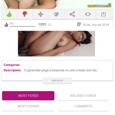
0%
12
16 de July de 2019
Categorias
Description
O garanhão pega a boazuda no colo e fode com ela
em pé. Nesse porno grátis eles se enroscam em uma
louca transa ardente. A mulher transa de ladinho e
VIEW MORE
leva muita fincada no cuzinho apertado e delicioso.
MOST VOTED
RELATED VIDEOS
MOST VIEWED
COMMENTS