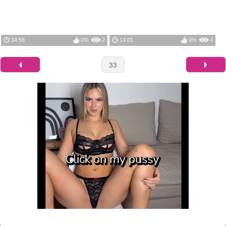
34:58
0%
2
14:01
0%
4
33