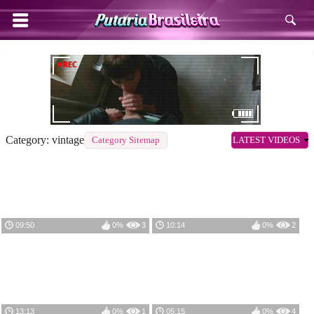
Category: vintage
Category Sitemap
LATEST VIDEOS
09:50
0%
3
10:14
0%
2
13:13
0%
1
05:15
0%
4