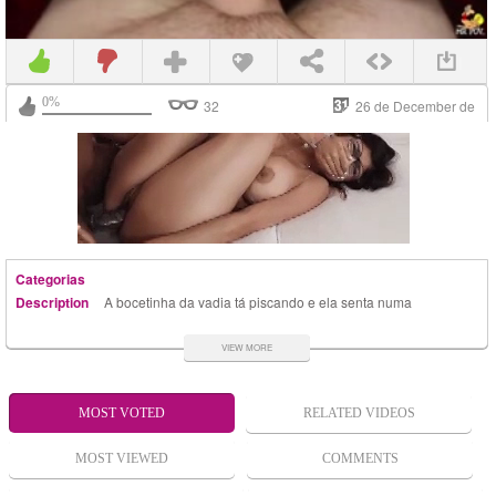
0%
32
26 de December de
2019
Categorias
Description
A bocetinha da vadia tá piscando e ela senta numa
piroca pra aliviar o tesão. Nesse vídeo adulto a
greluda safada faz boquete, toca bronha e vira de
VIEW MORE
costas pra dar esse cuzinho delicioso e ficar com a
bunda arrombada.
MOST VOTED
RELATED VIDEOS
MOST VIEWED
COMMENTS