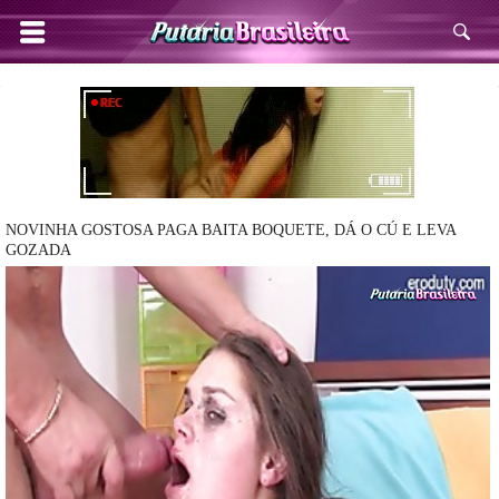
NOVINHA GOSTOSA PAGA BAITA BOQUETE, DÁ O CÚ E LEVA
GOZADA