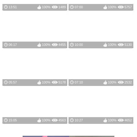
13:51
100%
1489
07:00
100%
5757
06:17
100%
4455
10:00
100%
5130
05:57
100%
5178
07:10
100%
2532
15:05
100%
4563
10:27
100%
4652